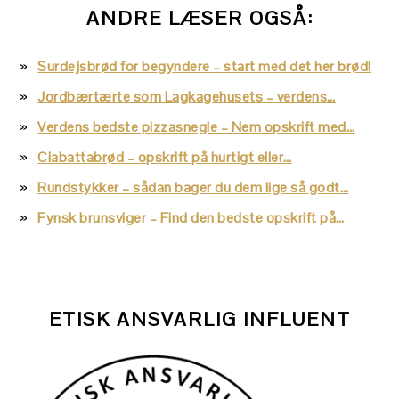
ANDRE LÆSER OGSÅ:
Surdejsbrød for begyndere – start med det her brød!
Jordbærtærte som Lagkagehusets – verdens…
Verdens bedste pizzasnegle – Nem opskrift med…
Ciabattabrød – opskrift på hurtigt eller…
Rundstykker – sådan bager du dem lige så godt…
Fynsk brunsviger – Find den bedste opskrift på…
ETISK ANSVARLIG INFLUENT