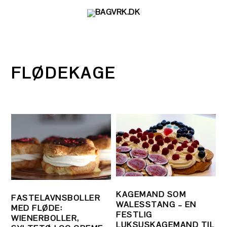
Gå
Skip
Gå
direkte
til
direkte
til
indhold
til
primær
primær
navigation
sidebar
FLØDEKAGE
KAGEMAND SOM
FASTELAVNSBOLLER
WALESSTANG – EN
MED FLØDE:
FESTLIG
WIENERBOLLER,
LUKSUSKAGEMAND TIL