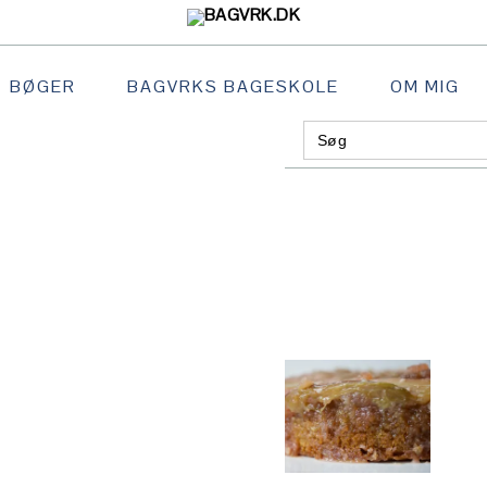
BØGER
BAGVRKS BAGESKOLE
OM MIG
Search
GATION
for:
:
AL
S