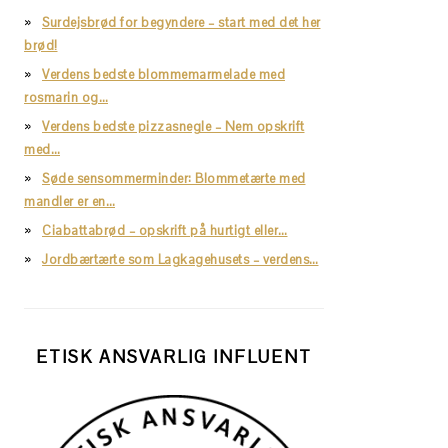
Surdejsbrød for begyndere – start med det her
brød!
Verdens bedste blommemarmelade med
rosmarin og…
Verdens bedste pizzasnegle – Nem opskrift
med…
Søde sensommerminder: Blommetærte med
mandler er en…
Ciabattabrød – opskrift på hurtigt eller…
Jordbærtærte som Lagkagehusets – verdens…
ETISK ANSVARLIG INFLUENT