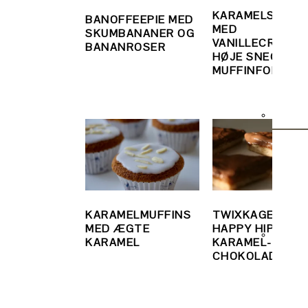
KARAMELSNEGL
BANOFFEEPIE MED
MED
SKUMBANANER OG
VANILLECREME 
BANANROSER
HØJE SNEGLE I
MUFFINFORM
KARAMELMUFFINS
TWIXKAGER ELL
MED ÆGTE
HAPPY HIPS –
KARAMEL
KARAMEL- OG
CHOKOLADEKA