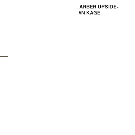
E
RABARBER UPSIDE-
KARAMEL SARAH
DOWN KAGE
BERNHARDT PÅ P-
–
TÆRTEBUND –
NEMME, SMÅ
KAGEHAPSERE
ER
GER