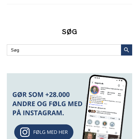
SØG
SEARCH BUT
Search
for: