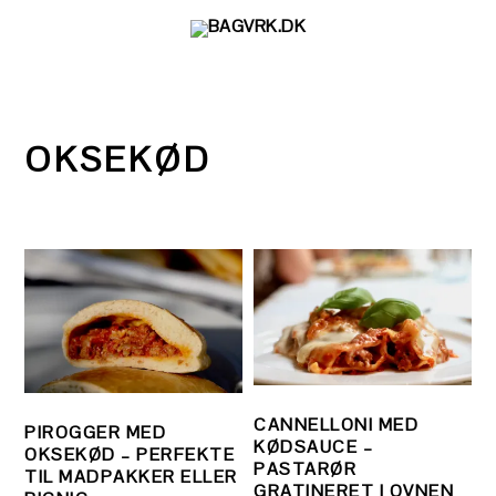
Gå
Skip
Gå
direkte
til
direkte
til
indhold
til
primær
primær
navigation
sidebar
OKSEKØD
CANNELLONI MED
PIROGGER MED
KØDSAUCE –
OKSEKØD – PERFEKTE
PASTARØR
TIL MADPAKKER ELLER
GRATINERET I OVNEN