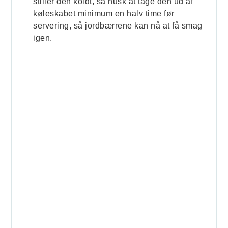
stiller den koldt, så husk at tage den ud af
køleskabet minimum en halv time før
servering, så jordbærrene kan nå at få smag
igen.