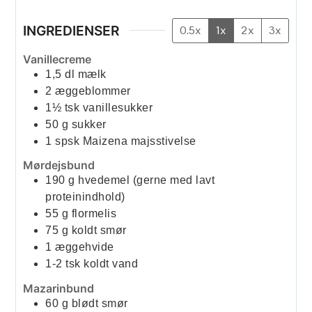
INGREDIENSER
0.5x
1x
2x
3x
Vanillecreme
1,5
dl
mælk
2
æggeblommer
1½
tsk
vanillesukker
50
g
sukker
1
spsk
Maizena majsstivelse
Mørdejsbund
190
g
hvedemel (gerne med lavt
proteinindhold)
55
g
flormelis
75
g
koldt smør
1
æggehvide
1-2
tsk
koldt vand
Mazarinbund
60
g
blødt smør