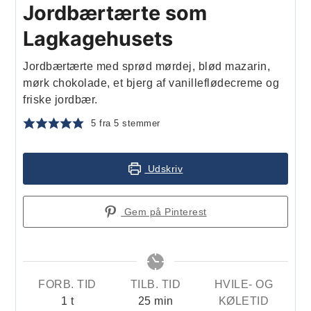
Jordbærtærte som
Lagkagehusets
Jordbærtærte med sprød mørdej, blød mazarin,
mørk chokolade, et bjerg af vanilleflødecreme og
friske jordbær.
5
fra
5
stemmer
Udskriv
Gem på Pinterest
FORB. TID
TILB. TID
HVILE- OG
time
minutter
1
t
25
min
KØLETID