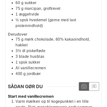
60
g
sukker
75
g
marcipan, groftrevet
1
æggehvide
½
spsk
hvedemel (gerne med lavt
proteinindhold)
Derudover
75
g
mørk chokolade, 60% kakaoindhold,
hakket
3½
dl
piskefløde
3
blade
husblas
1
spsk
sukker
Al vanillecremen
400
g
jordbær
SÅDAN GØR DU
Start med vanillecremen
Varm mælken op til kogepunktet i en lille