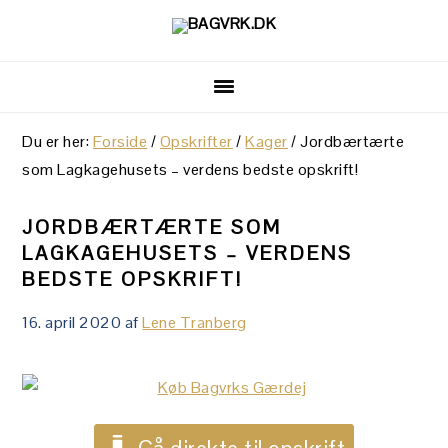
Gå
Skip
Gå
direkte
til
direkte
til
indhold
til
primær
primær
navigation
sidebar
Du er her:
Forside
/
Opskrifter
/
Kager
/
Jordbærtærte
som Lagkagehusets – verdens bedste opskrift!
JORDBÆRTÆRTE SOM
LAGKAGEHUSETS – VERDENS
BEDSTE OPSKRIFT!
16. april 2020
af
Lene Tranberg