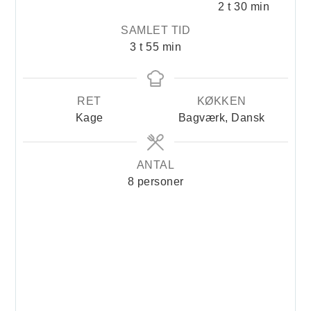
timer
minutter
2
t
30
min
SAMLET TID
timer
minutter
3
t
55
min
RET
KØKKEN
Kage
Bagværk, Dansk
ANTAL
8
personer