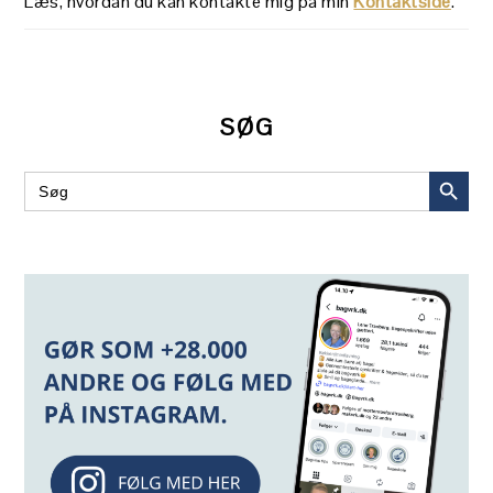
Læs, hvordan du kan kontakte mig på min
Kontaktside
.
SØG
SEARCH BUT
Search
for: