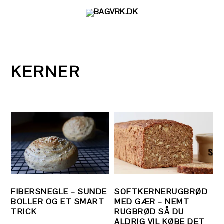
Gå
Skip
Gå
direkte
til
direkte
til
indhold
til
primær
primær
navigation
sidebar
KERNER
FIBERSNEGLE – SUNDE
SOFTKERNERUGBRØD
BOLLER OG ET SMART
MED GÆR – NEMT
TRICK
RUGBRØD SÅ DU
ALDRIG VIL KØBE DET