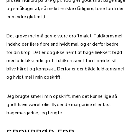
proteinindhold på 8-9 g pr. 100 g er godt til at bage kage
og småkager af, så melet er ikke dårligere, bare fordi der
er mindre gluten i.)
Det grove mel må gerne være groftmalet. Fuldkornsmel
indeholder flere fibre end hvidt mel, og er derfor bedre
for din krop. Det er dog ikke nemt at bage lækkert brød
med udelukkende groft fuldkornsmel, fordi brødet vil
blive hårdt og kompakt. Derfor er der både fuldkornsmel
og hvidt mel i min opskrift.
Jeg brugte smør i min opskrift, men det kunne lige så
godt have været olie, flydende margarine eller fast
bagemargarine, jeg brugte.