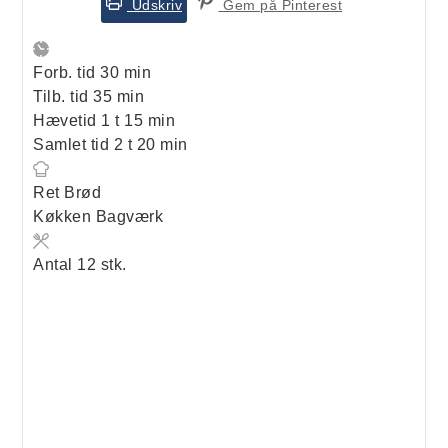
Udskriv
Gem på Pinterest
minutter
Forb. tid
30
min
minutter
Tilb. tid
35
min
time
minutter
Hævetid
1
t
15
min
timer
minutter
Samlet tid
2
t
20
min
Ret
Brød
Køkken
Bagværk
Antal
12
stk.