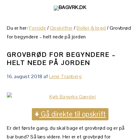
Gå
Skip
Gå
direkte
til
direkte
til
indhold
til
Du er her:
Forside
/
Opskrifter
/
Boller & brød
/
Grovbrød
primær
primær
for begyndere – helt nede på jorden
navigation
sidebar
GROVBRØD FOR BEGYNDERE –
HELT NEDE PÅ JORDEN
16. august 2018
af
Lene Tranberg
Gå direkte til opskrift
Er det første gang, du skal bage et grovbrød og er på
bar bund? Så læs videre. Her er et grovbrød for