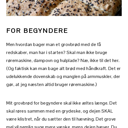
FOR BEGYNDERE
Men hvordan bager man et grovbrød med de få
redskaber, man har i starten? Skal man ikke bruge
røremaskine, dampovn og hulplade? Næ, ikke til det her.
(Og faktisk kan man bage alt brød med håndkraft. Det er
udelukkende dovenskab og manglen på armmuskler, der
gør, at jeg næsten altid bruger røremaskine.)
Mit grovbrød for begyndere skal ikke æltes længe. Det
skal røres sammen med en grydeske, og dejen SKAL
være klistret, når du sætter den til hævning. Det grove
mel vil nemlig suge mere væske, mens dejen hæver. Du