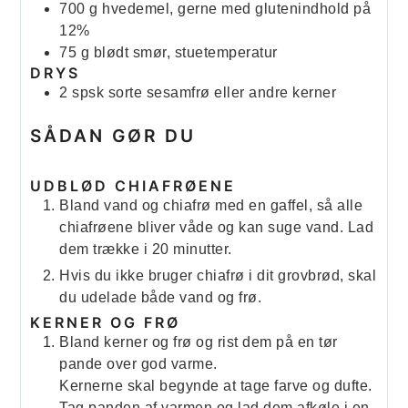
700
g
hvedemel, gerne med glutenindhold på
12%
75
g
blødt smør, stuetemperatur
DRYS
2
spsk
sorte sesamfrø eller andre kerner
SÅDAN GØR DU
UDBLØD CHIAFRØENE
Bland vand og chiafrø med en gaffel, så alle
chiafrøene bliver våde og kan suge vand. Lad
dem trække i 20 minutter.
Hvis du ikke bruger chiafrø i dit grovbrød, skal
du udelade både vand og frø.
KERNER OG FRØ
Bland kerner og frø og rist dem på en tør
pande over god varme.
Kernerne skal begynde at tage farve og dufte.
Tag panden af varmen og lad dem afkøle i en