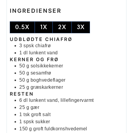
INGREDIENSER
0.5X
1X
2X
3X
UDBLØDTE CHIAFRØ
3
spsk
chiafrø
1
dl
lunkent vand
KERNER OG FRØ
50
g
solsikkekerner
50
g
sesamfrø
50
g
boghvedeflager
25
g
græskarkerner
RESTEN
6
dl
lunkent vand, lillefingervarmt
25
g
gær
1
tsk
groft salt
1
spsk
sukker
150
g
groft fuldkornshvedemel