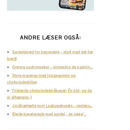
ANDRE LÆSER OGSÅ:
Surdejsbrød for begyndere – start med det her
brød!
Grønne padronpeber – pimientos de padrón…
Store marengs med tyggegummi og
chokoladestriber
Fristende chokoladesmåkager: Én bid, og du
er afhængig;-)
Jordbærtærte som Lagkagehusets – verdens…
Bløde kanelsnegle med surdej – en søøø’…