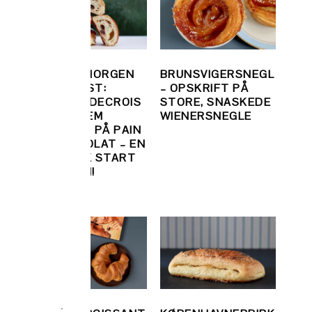
GØR DIN MORGEN
BRUNSVIGERSNEGL
TIL EN FEST:
– OPSKRIFT PÅ
LLE
CHOKOLADECROIS
STORE, SNASKEDE
 –
SANT – NEM
WIENERSNEGLE
U
OPSKRIFT PÅ PAIN
AU CHOCOLAT – EN
HIMMELSK START
PÅ DAGEN!