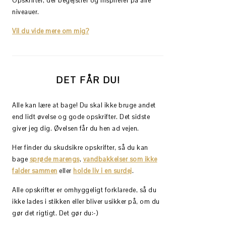
Opskrifter, der begejstrer og inspirerer på alle
niveauer.
Vil du vide mere om mig?
DET FÅR DU!
Alle kan lære at bage! Du skal ikke bruge andet
end lidt øvelse og gode opskrifter. Det sidste
giver jeg dig. Øvelsen får du hen ad vejen.
Her finder du skudsikre opskrifter, så du kan
bage
sprøde marengs
,
vandbakkelser som ikke
falder sammen
eller
holde liv i en surdej
.
Alle opskrifter er omhyggeligt forklarede, så du
ikke lades i stikken eller bliver usikker på, om du
gør det rigtigt. Det gør du:-)