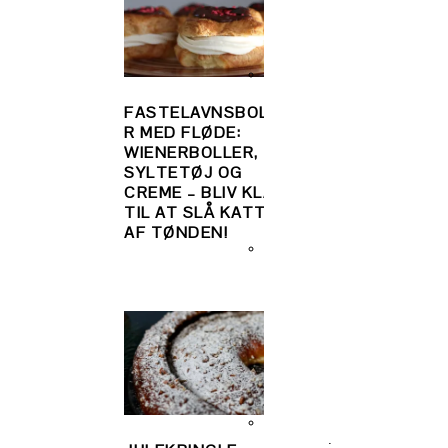
BLIV KLAR TIL
FASTELAVNSBOLLE
FASTELAVN:
R MED FLØDE:
FASTELAVNSBO
WIENERBOLLER,
R AF WIENERDEJ
SYLTETØJ OG
WIENERBRØD, D
CREME – BLIV KLAR
SELV KAN BAGE
TIL AT SLÅ KATTEN
TRIN FOR TRIN
AF TØNDEN!