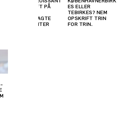
SPRØD CROISSANT
KØBENHAVNERBIRK
F
– OPSKRIFT PÅ
ES ELLER
EM
NEMME,
TEBIRKES? NEM
HJEMMEBAGTE
OPSKRIFT TRIN
CROISSANTER
FOR TRIN.
 –
E
OM