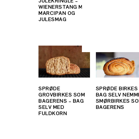
JULEKRINGLE –
HØJE
WIENERSTANG MED
KANELSNEGLE A
MARCIPAN OG
WIENERDEJ – N
JULESMAG
OPSKRIFT TRIN
FOR TRIN
SPRØDE
SPRØDE BIRKES
GROVBIRKES SOM
BAG SELV NEMM
BAGERENS – BAG
SMØRBIRKES S
SELV MED
BAGERENS
FULDKORN