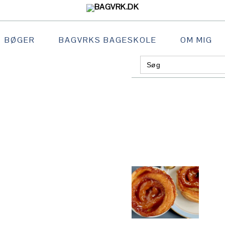
BØGER
BAGVRKS BAGESKOLE
OM MIG
Search
GATION
for:
:
AL
S