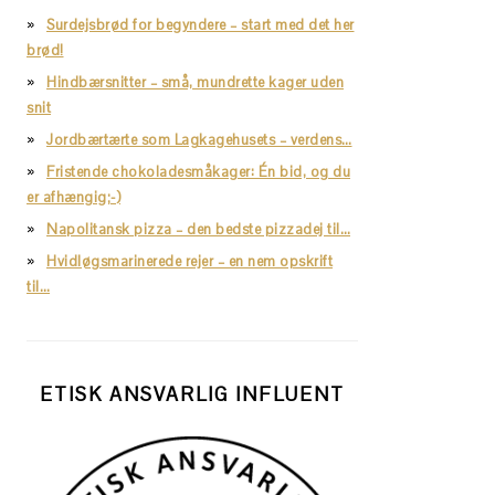
Surdejsbrød for begyndere – start med det her
brød!
Hindbærsnitter – små, mundrette kager uden
snit
Jordbærtærte som Lagkagehusets – verdens…
Fristende chokoladesmåkager: Én bid, og du
er afhængig;-)
Napolitansk pizza – den bedste pizzadej til…
Hvidløgsmarinerede rejer – en nem opskrift
til…
ETISK ANSVARLIG INFLUENT