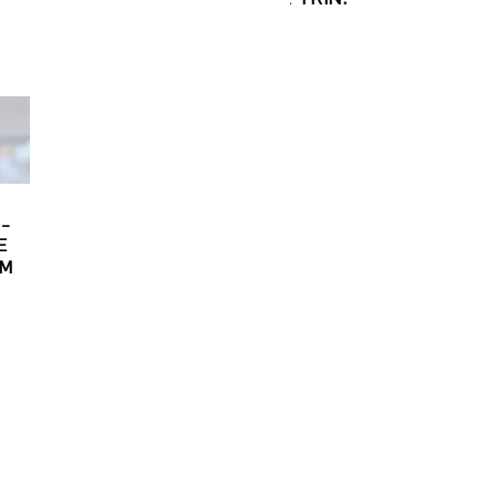
 –
E
OM