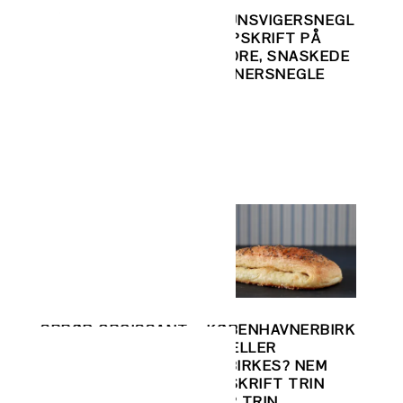
GØR DIN MORGEN
BRUNSVIGERSNEGL
TIL EN FEST:
– OPSKRIFT PÅ
LLE
CHOKOLADECROIS
STORE, SNASKEDE
 –
SANT – NEM
WIENERSNEGLE
U
OPSKRIFT PÅ PAIN
AU CHOCOLAT – EN
HIMMELSK START
PÅ DAGEN!
SPRØD CROISSANT
KØBENHAVNERBIRK
F
– OPSKRIFT PÅ
ES ELLER
EM
NEMME,
TEBIRKES? NEM
HJEMMEBAGTE
OPSKRIFT TRIN
CROISSANTER
FOR TRIN.