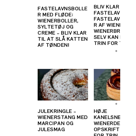
BLIV KLAR TIL
FASTELAVNSBOLLE
FASTELAVN:
R MED FLØDE:
FASTELAVNSBO
WIENERBOLLER,
R AF WIENERDEJ
SYLTETØJ OG
WIENERBRØD, D
CREME – BLIV KLAR
SELV KAN BAGE
TIL AT SLÅ KATTEN
TRIN FOR TRIN
AF TØNDEN!
JULEKRINGLE –
HØJE
WIENERSTANG MED
KANELSNEGLE A
MARCIPAN OG
WIENERDEJ – N
JULESMAG
OPSKRIFT TRIN
FOR TRIN