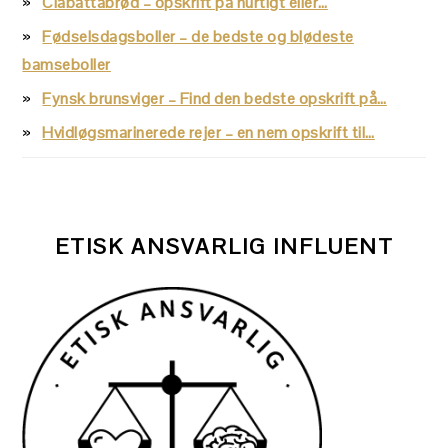
Ciabattabrød – opskrift på hurtigt eller…
Fødselsdagsboller – de bedste og blødeste
bamseboller
Fynsk brunsviger – Find den bedste opskrift på…
Hvidløgsmarinerede rejer – en nem opskrift til…
ETISK ANSVARLIG INFLUENT