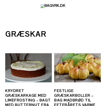
Gå
Skip
Gå
direkte
til
direkte
til
indhold
til
primær
primær
navigation
sidebar
GRÆSKAR
KRYDRET
FESTLIGE
GRÆSKARKAGE MED
GRÆSKARBOLLER –
LIMEFROSTING – BAGT
BAG MADBRØD TIL
MED BUTTERNUT FRA
EFTERÅRETS VARME