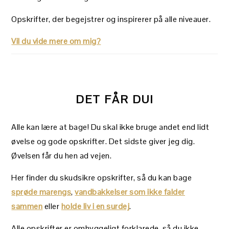
Opskrifter, der begejstrer og inspirerer på alle niveauer.
Vil du vide mere om mig?
DET FÅR DU!
Alle kan lære at bage! Du skal ikke bruge andet end lidt
øvelse og gode opskrifter. Det sidste giver jeg dig.
Øvelsen får du hen ad vejen.
Her finder du skudsikre opskrifter, så du kan bage
sprøde marengs
,
vandbakkelser som ikke falder
sammen
eller
holde liv i en surdej
.
Alle opskrifter er omhyggeligt forklarede, så du ikke