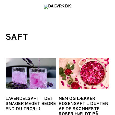
Gå
Skip
Gå
direkte
til
direkte
til
indhold
til
primær
primær
navigation
sidebar
SAFT
LAVENDELSAFT – DET
NEM OG LÆKKER
SMAGER MEGET BEDRE
ROSENSAFT – DUFTEN
END DU TROR;-)
AF DE SKØNNESTE
ROSER HÆLDT PÅ