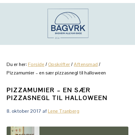
Gå
Skip
Gå
direkte
til
direkte
til
indhold
til
primær
primær
navigation
sidebar
Du er her:
Forside
/
Opskrifter
/
Aftensmad
/
Pizzamumier – en sær pizzasnegl til halloween
PIZZAMUMIER – EN SÆR
PIZZASNEGL TIL HALLOWEEN
8. oktober 2017
af
Lene Tranberg