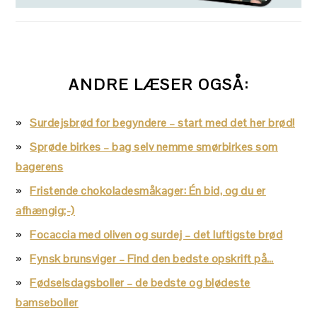
ANDRE LÆSER OGSÅ:
Surdejsbrød for begyndere – start med det her brød!
Sprøde birkes – bag selv nemme smørbirkes som
bagerens
Fristende chokoladesmåkager: Én bid, og du er
afhængig;-)
Focaccia med oliven og surdej – det luftigste brød
Fynsk brunsviger – Find den bedste opskrift på…
Fødselsdagsboller – de bedste og blødeste
bamseboller