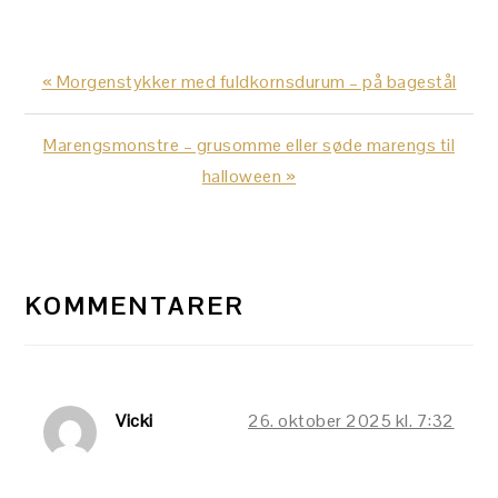
Previous
« Morgenstykker med fuldkornsdurum – på bagestål
Post:
Next
Marengsmonstre – grusomme eller søde marengs til
Post:
halloween »
LÆSERINTERAKTIONER
KOMMENTARER
Vicki
26. oktober 2025 kl. 7:32