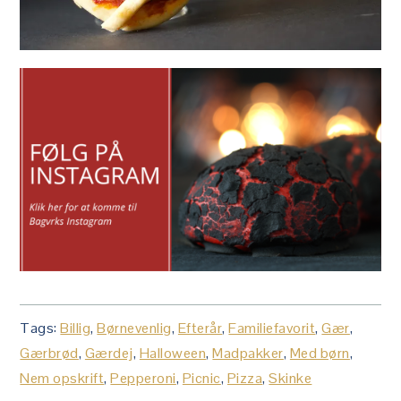
Tags:
Billig
,
Børnevenlig
,
Efterår
,
Familiefavorit
,
Gær
,
Gærbrød
,
Gærdej
,
Halloween
,
Madpakker
,
Med børn
,
Nem opskrift
,
Pepperoni
,
Picnic
,
Pizza
,
Skinke