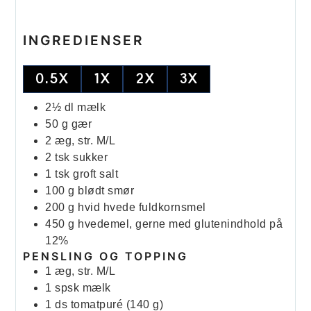
INGREDIENSER
0.5X
1X
2X
3X
2½
dl
mælk
50
g
gær
2
æg, str. M/L
2
tsk
sukker
1
tsk
groft salt
100
g
blødt smør
200
g
hvid hvede fuldkornsmel
450
g
hvedemel, gerne med glutenindhold på
12%
PENSLING OG TOPPING
1
æg, str. M/L
1
spsk
mælk
1
ds
tomatpuré (140 g)