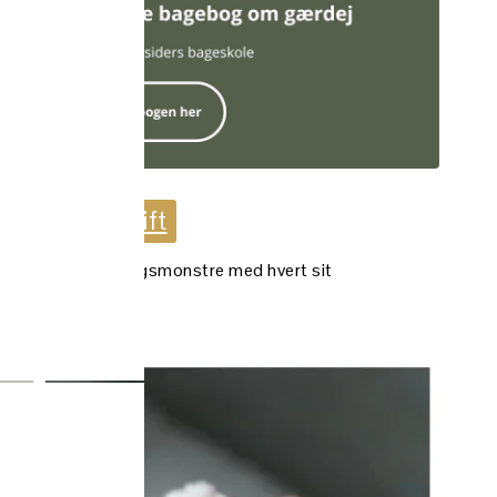
ekte til opskrift
e, finurlige marengsmonstre med hvert sit