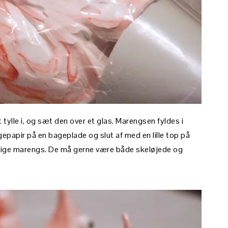
ylle i, og sæt den over et glas. Marengsen fyldes i
apir på en bageplade og slut af med en lille top på
gtige marengs. De må gerne være både skeløjede og