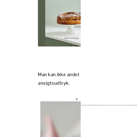
Gå dir
Man kan ikke andet end holde af de små, skæv
ansigtsudtryk.