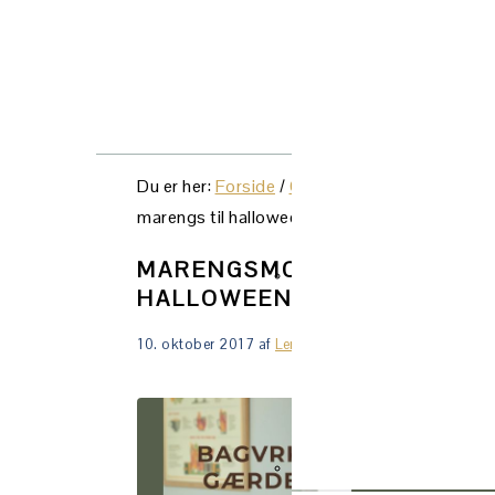
NAVIGATION
MENU:
SOCIAL
Du er her:
Forside
/
Opskrifter
/
Marengs & sm
ICONS
marengs til halloween
MARENGSMONSTRE – GRUSO
HALLOWEEN
10. oktober 2017
af
Lene Tranberg