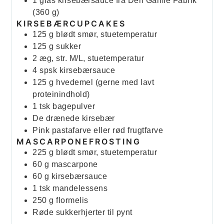
1
glas kirsebærsauce fra Den Gamle Fabrik
(360 g)
KIRSEBÆRCUPCAKES
125
g
blødt smør, stuetemperatur
125
g
sukker
2
æg, str. M/L, stuetemperatur
4
spsk
kirsebærsauce
125
g
hvedemel (gerne med lavt
proteinindhold)
1
tsk
bagepulver
De drænede kirsebær
Pink pastafarve eller rød frugtfarve
MASCARPONEFROSTING
225
g
blødt smør, stuetemperatur
60
g
mascarpone
60
g
kirsebærsauce
1
tsk
mandelessens
250
g
flormelis
Røde sukkerhjerter til pynt