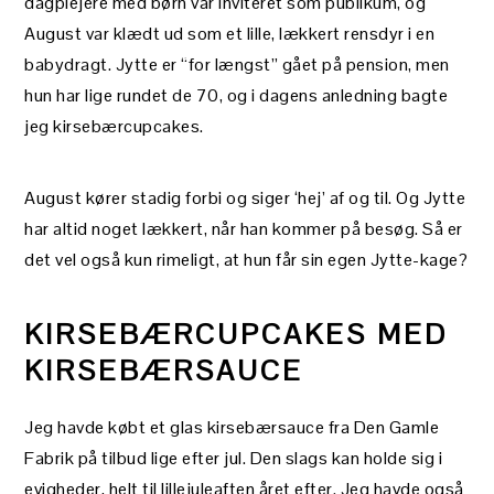
dagplejere med børn var inviteret som publikum, og
August var klædt ud som et lille, lækkert rensdyr i en
babydragt. Jytte er “for længst” gået på pension, men
hun har lige rundet de 70, og i dagens anledning bagte
jeg kirsebærcupcakes.
August kører stadig forbi og siger ‘hej’ af og til. Og Jytte
har altid noget lækkert, når han kommer på besøg. Så er
det vel også kun rimeligt, at hun får sin egen Jytte-kage?
KIRSEBÆRCUPCAKES MED
KIRSEBÆRSAUCE
Jeg havde købt et glas kirsebærsauce fra Den Gamle
Fabrik på tilbud lige efter jul. Den slags kan holde sig i
evigheder, helt til lillejuleaften året efter. Jeg havde også