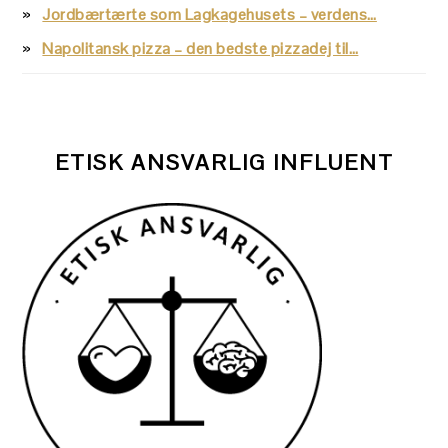
Jordbærtærte som Lagkagehusets – verdens…
Napolitansk pizza – den bedste pizzadej til…
ETISK ANSVARLIG INFLUENT