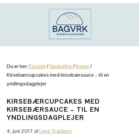
Gå
Skip
Gå
direkte
til
direkte
til
indhold
til
primær
primær
navigation
sidebar
Du er her:
Forside
/
Opskrifter
/
Kager
/
Kirsebærcupcakes med kirsebærsauce – til en
yndlingsdagplejer
KIRSEBÆRCUPCAKES MED
KIRSEBÆRSAUCE – TIL EN
YNDLINGSDAGPLEJER
4. juni 2017
af
Lene Tranberg