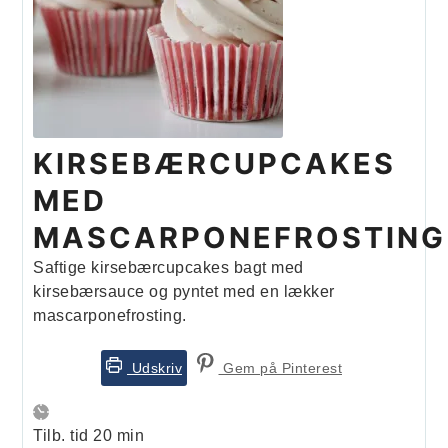
KIRSEBÆRCUPCAKES
MED
MASCARPONEFROSTING
Saftige kirsebærcupcakes bagt med
kirsebærsauce og pyntet med en lækker
mascarponefrosting.
Udskriv
Gem på Pinterest
minutter
Tilb. tid
20
min