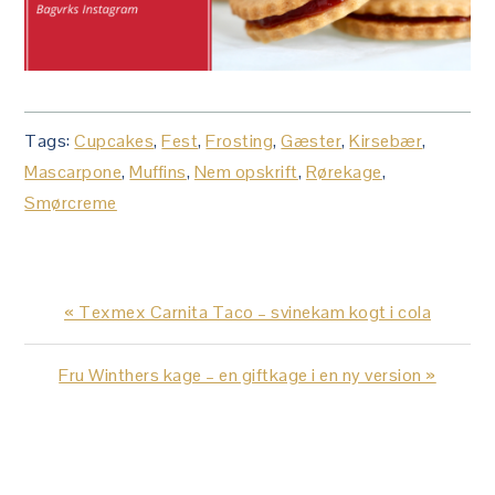
Tags:
Cupcakes
,
Fest
,
Frosting
,
Gæster
,
Kirsebær
,
Mascarpone
,
Muffins
,
Nem opskrift
,
Rørekage
,
Smørcreme
Previous
« Texmex Carnita Taco – svinekam kogt i cola
Post:
Next
Fru Winthers kage – en giftkage i en ny version »
Post:
LÆSERINTERAKTIONER