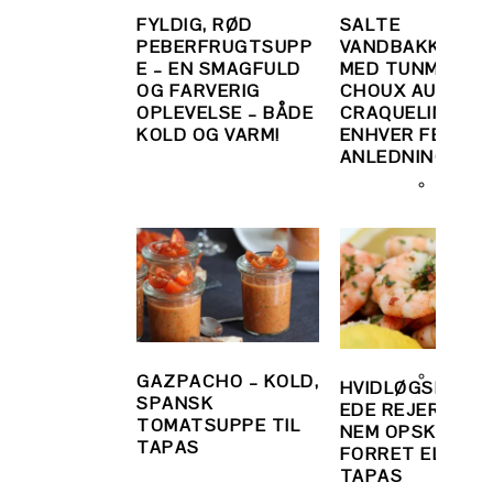
FYLDIG, RØD
SALTE
PEBERFRUGTSUPP
VANDBAKKELSE
E – EN SMAGFULD
MED TUNMOUSS
OG FARVERIG
CHOUX AU
OPLEVELSE – BÅDE
CRAQUELIN TIL
KOLD OG VARM!
ENHVER FESTLI
ANLEDNING
GAZPACHO – KOLD,
HVIDLØGSMARI
SPANSK
EDE REJER – EN
TOMATSUPPE TIL
NEM OPSKRIFT T
TAPAS
FORRET ELLER
TAPAS