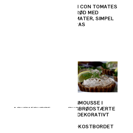
HVIDE ASPARGES
PAN CON TOMATES
R
MED BRUNET SMØR
– BRØD MED
E –
OG
TOMATER, SIMPEL
HASSELNØDDER
TAPAS
G
KOLD
TUNMOUSSE I
NER
AGURKESUPPE –
RUGBRØDSTÆRTE
TIL SOMMERDAGE
R – DEKORATIVT
IL
ELLER PÅ PICNIC
PÅ
FROKOSTBORDET