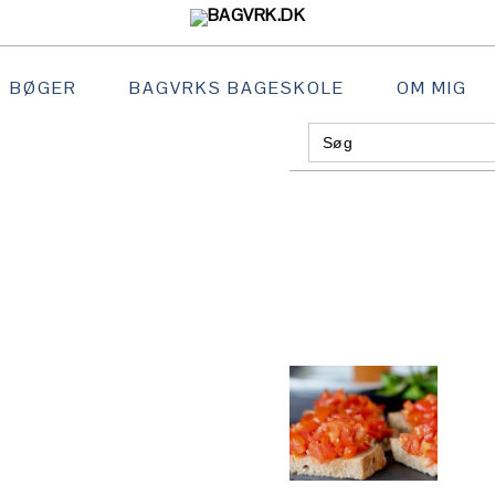
BØGER
BAGVRKS BAGESKOLE
OM MIG
Search
GATION
for:
:
AL
S