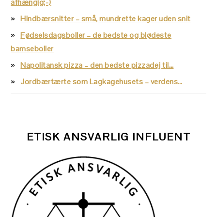
afhængig;-)
Hindbærsnitter – små, mundrette kager uden snit
Fødselsdagsboller – de bedste og blødeste
bamseboller
Napolitansk pizza – den bedste pizzadej til…
Jordbærtærte som Lagkagehusets – verdens…
ETISK ANSVARLIG INFLUENT