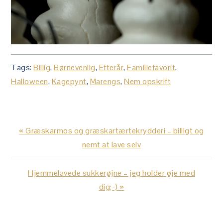
Tags:
Billig
,
Børnevenlig
,
Efterår
,
Familiefavorit
,
Halloween
,
Kagepynt
,
Marengs
,
Nem opskrift
Previous
« Græskarmos og græskartærtekrydderi – billigt og
Post:
nemt at lave selv
Next
Hjemmelavede sukkerøjne – jeg holder øje med
Post:
dig;-) »
LÆSERINTERAKTIONER