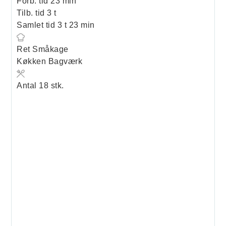
minutter
Forb. tid
23
min
timer
Tilb. tid
3
t
timer
minutter
Samlet tid
3
t
23
min
Ret
Småkage
Køkken
Bagværk
Antal
18
stk.