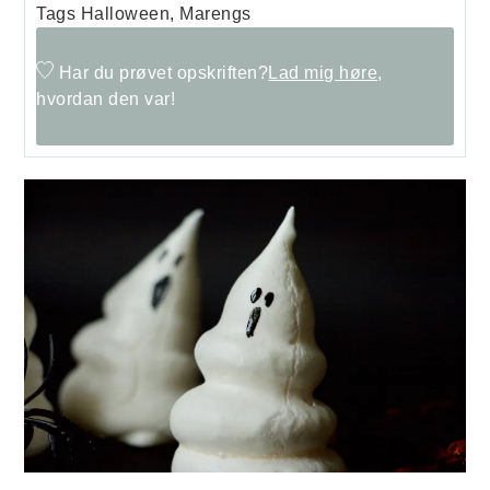
Tags
Halloween, Marengs
Har du prøvet opskriften?
Lad mig høre,
hvordan den var!