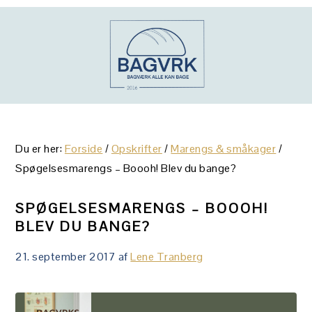
Gå
Skip
Gå
direkte
til
direkte
til
indhold
til
primær
primær
navigation
sidebar
Du er her:
Forside
/
Opskrifter
/
Marengs & småkager
/
Spøgelsesmarengs – Boooh! Blev du bange?
SPØGELSESMARENGS – BOOOH!
BLEV DU BANGE?
21. september 2017
af
Lene Tranberg