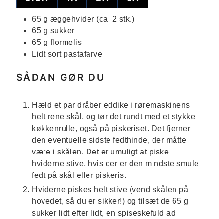
65
g
æggehvider (ca. 2 stk.)
65
g
sukker
65
g
flormelis
Lidt sort pastafarve
SÅDAN GØR DU
Hæld et par dråber eddike i røremaskinens
helt rene skål, og tør det rundt med et stykke
køkkenrulle, også på piskeriset. Det fjerner
den eventuelle sidste fedthinde, der måtte
være i skålen. Det er umuligt at piske
hviderne stive, hvis der er den mindste smule
fedt på skål eller piskeris.
Hviderne piskes helt stive (vend skålen på
hovedet, så du er sikker!) og tilsæt de 65 g
sukker lidt efter lidt, en spiseskefuld ad