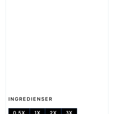
INGREDIENSER
0.5X
1X
2X
3X