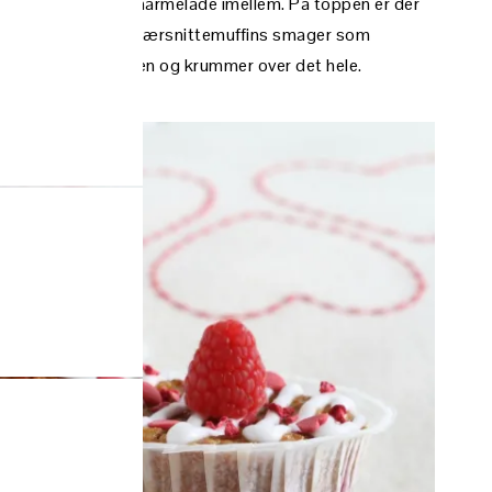
ørdej med hindbærmarmelade imellem. På toppen er der
rede hindbær. Hindbærsnittemuffins smager som
en springer i munden og krummer over det hele.