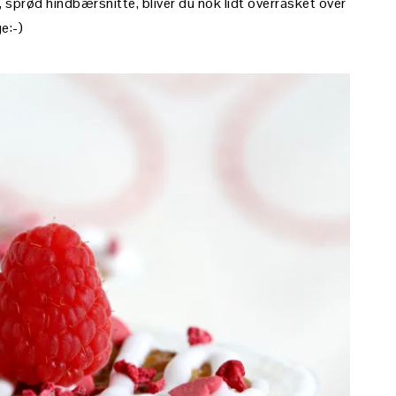
k, sprød hindbærsnitte, bliver du nok lidt overrasket over
e:-)