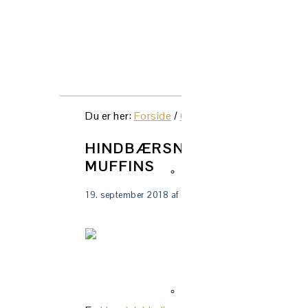
NAVIGATION
MENU:
SOCIAL
Du er her:
Forside
/
Opskrifter
/
Kager
/
Hindbæ
ICONS
HINDBÆRSNITTEMUFFINS –
MUFFINS
19. september 2018
af
Lene Tranberg
Gå dir