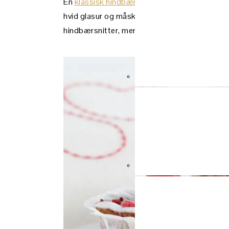
En
klassisk hindbærsnitte
er to lag vanillem
hvid glasur og måske krymmel eller frysetør
hindbærsnitter, men du slipper for, at mørdej