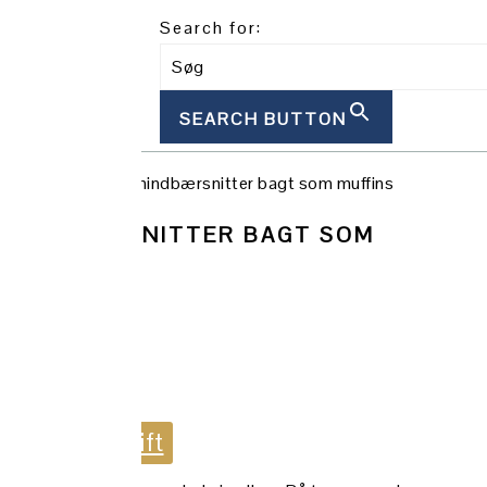
Search for:
SEARCH BUTTON
rsnittemuffins – hindbærsnitter bagt som muffins
 HINDBÆRSNITTER BAGT SOM
ekte til opskrift