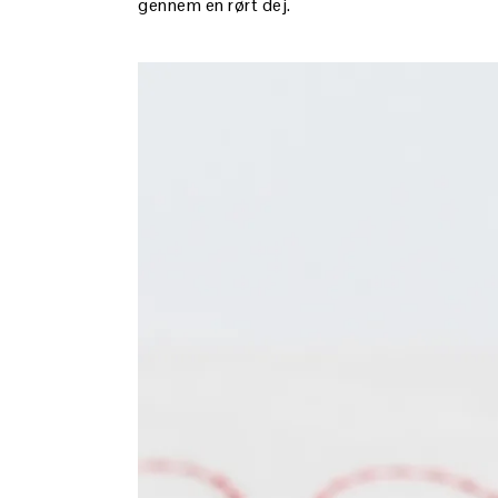
gennem en rørt dej.