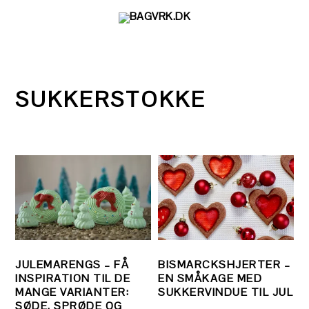
Gå
Skip
Gå
direkte
til
direkte
til
indhold
til
primær
primær
navigation
sidebar
SUKKERSTOKKE
JULEMARENGS – FÅ
BISMARCKSHJERTER –
INSPIRATION TIL DE
EN SMÅKAGE MED
MANGE VARIANTER:
SUKKERVINDUE TIL JUL
SØDE, SPRØDE OG