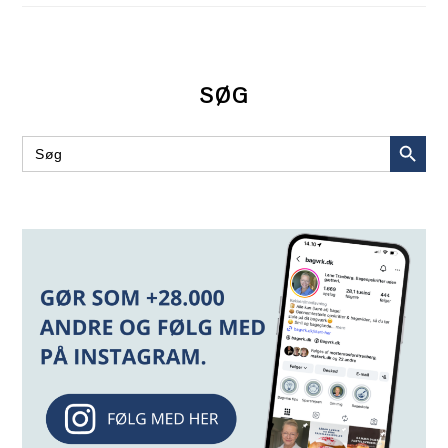
SØG
SEARCH BUT
Search
for: