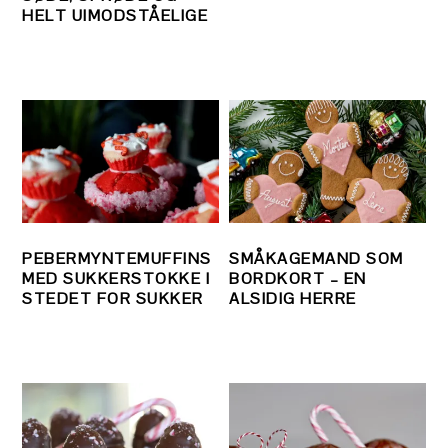
HELT UIMODSTÅELIGE
PEBERMYNTEMUFFINS
SMÅKAGEMAND SOM
MED SUKKERSTOKKE I
BORDKORT – EN
STEDET FOR SUKKER
ALSIDIG HERRE