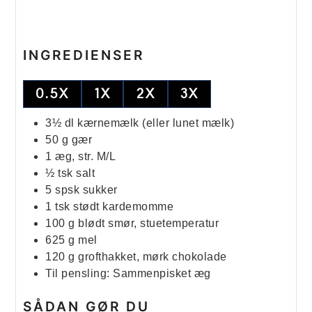
INGREDIENSER
0.5X
1X
2X
3X
3½
dl
kærnemælk (eller lunet mælk)
50
g
gær
1
æg, str. M/L
½
tsk
salt
5
spsk
sukker
1
tsk
stødt kardemomme
100
g
blødt smør, stuetemperatur
625
g
mel
120
g
grofthakket, mørk chokolade
Til pensling: Sammenpisket æg
SÅDAN GØR DU