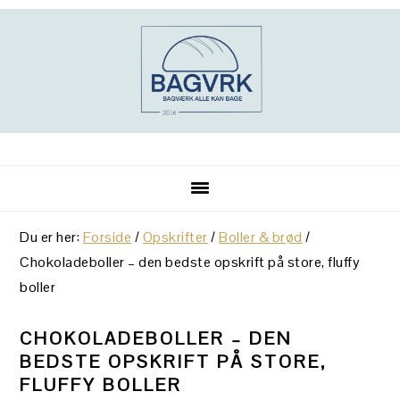
Gå
Skip
Gå
direkte
til
direkte
til
indhold
til
primær
primær
navigation
sidebar
Du er her:
Forside
/
Opskrifter
/
Boller & brød
/
Chokoladeboller – den bedste opskrift på store, fluffy
boller
CHOKOLADEBOLLER – DEN
BEDSTE OPSKRIFT PÅ STORE,
FLUFFY BOLLER