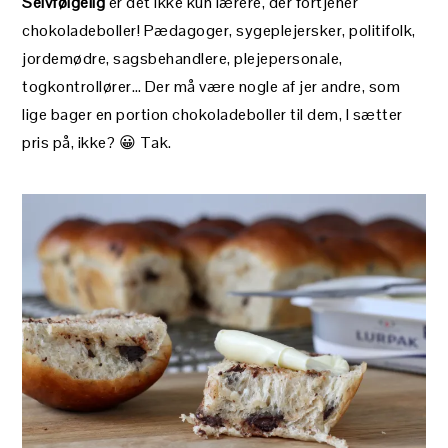
Selvfølgelig
er det ikke kun lærere, der fortjener
chokoladeboller! Pædagoger, sygeplejersker, politifolk,
jordemødre, sagsbehandlere, plejepersonale,
togkontrollører… Der må være nogle af jer andre, som
lige bager en portion chokoladeboller til dem, I sætter
pris på, ikke? 😀 Tak.