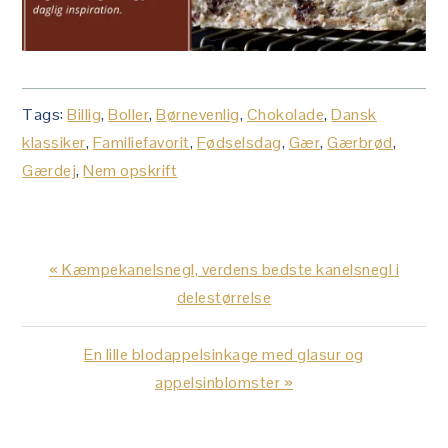
Tags:
Billig
,
Boller
,
Børnevenlig
,
Chokolade
,
Dansk
klassiker
,
Familiefavorit
,
Fødselsdag
,
Gær
,
Gærbrød
,
Gærdej
,
Nem opskrift
Previous
« Kæmpekanelsnegl, verdens bedste kanelsnegl i
Post:
delestørrelse
Next
En lille blodappelsinkage med glasur og
Post:
appelsinblomster »