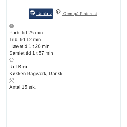
Udskriv
Gem på Pinterest
minutter
Forb. tid
25
min
minutter
Tilb. tid
12
min
time
minutter
Hævetid
1
t
20
min
time
minutter
Samlet tid
1
t
57
min
Ret
Brød
Køkken
Bagværk, Dansk
Antal
15
stk.