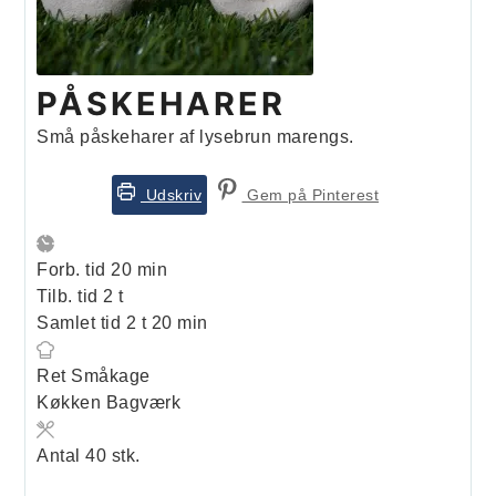
PÅSKEHARER
Små påskeharer af lysebrun marengs.
Udskriv
Gem på Pinterest
minutter
Forb. tid
20
min
timer
Tilb. tid
2
t
timer
minutter
Samlet tid
2
t
20
min
Ret
Småkage
Køkken
Bagværk
Antal
40
stk.