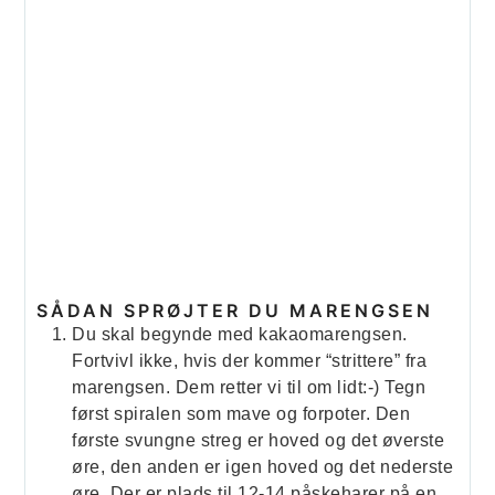
SÅDAN SPRØJTER DU MARENGSEN
Du skal begynde med kakaomarengsen.
Fortvivl ikke, hvis der kommer “strittere” fra
marengsen. Dem retter vi til om lidt:-) Tegn
først spiralen som mave og forpoter. Den
første svungne streg er hoved og det øverste
øre, den anden er igen hoved og det nederste
øre. Der er plads til 12-14 påskeharer på en