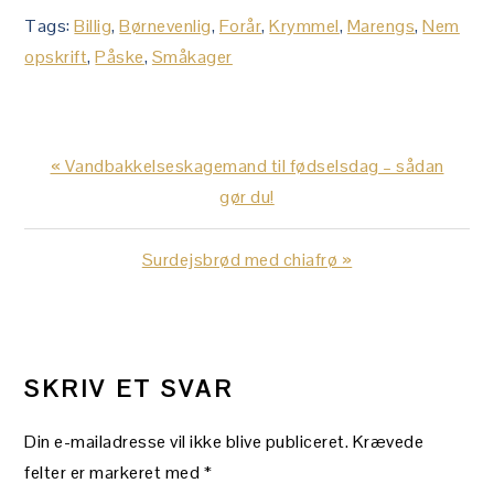
Tags:
Billig
,
Børnevenlig
,
Forår
,
Krymmel
,
Marengs
,
Nem
opskrift
,
Påske
,
Småkager
Previous
« Vandbakkelseskagemand til fødselsdag – sådan
Post:
gør du!
Next
Surdejsbrød med chiafrø »
Post:
LÆSERINTERAKTIONER
SKRIV ET SVAR
Din e-mailadresse vil ikke blive publiceret.
Krævede
felter er markeret med
*