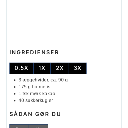
INGREDIENSER
0.5X
1X
2X
3X
3
æggehvider, ca. 90 g
175
g
flormelis
1
tsk
mørk kakao
40
sukkerkugler
SÅDAN GØR DU