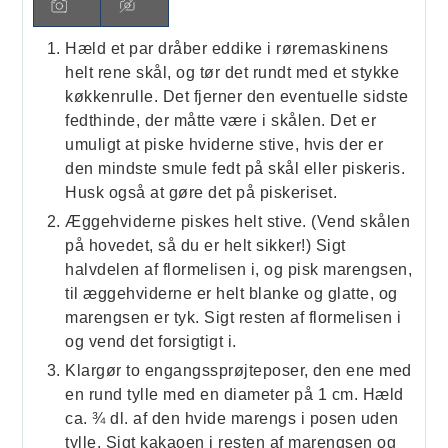
Hæld et par dråber eddike i røremaskinens
helt rene skål, og tør det rundt med et stykke
køkkenrulle. Det fjerner den eventuelle sidste
fedthinde, der måtte være i skålen. Det er
umuligt at piske hviderne stive, hvis der er
den mindste smule fedt på skål eller piskeris.
Husk også at gøre det på piskeriset.
Æggehviderne piskes helt stive. (Vend skålen
på hovedet, så du er helt sikker!) Sigt
halvdelen af flormelisen i, og pisk marengsen,
til æggehviderne er helt blanke og glatte, og
marengsen er tyk. Sigt resten af flormelisen i
og vend det forsigtigt i.
Klargør to engangssprøjteposer, den ene med
en rund tylle med en diameter på 1 cm. Hæld
ca. ¾ dl. af den hvide marengs i posen uden
tylle. Sigt kakaoen i resten af marengsen og