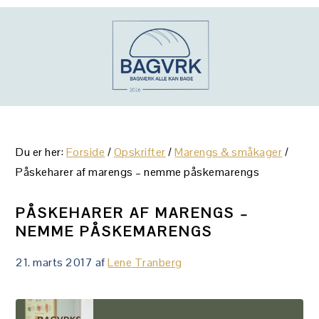
Gå
Skip
Gå
direkte
til
direkte
til
indhold
til
primær
primær
navigation
sidebar
Du er her:
Forside
/
Opskrifter
/
Marengs & småkager
/
Påskeharer af marengs – nemme påskemarengs
PÅSKEHARER AF MARENGS –
NEMME PÅSKEMARENGS
21. marts 2017
af
Lene Tranberg