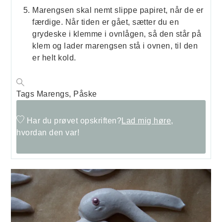
Marengsen skal nemt slippe papiret, når de er
færdige. Når tiden er gået, sætter du en
grydeske i klemme i ovnlågen, så den står på
klem og lader marengsen stå i ovnen, til den
er helt kold.
Tags
Marengs, Påske
Har du prøvet opskriften?
Lad mig høre,
hvordan den var!