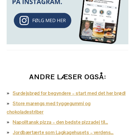
ANDRE LÆSER OGSÅ:
Surdejsbrød for begyndere – start med det her brød!
Store marengs med tyggegummi og
chokoladestriber
Napolitansk pizza – den bedste pizzadej til…
Jordbærtærte som Lagkagehusets – verdens…