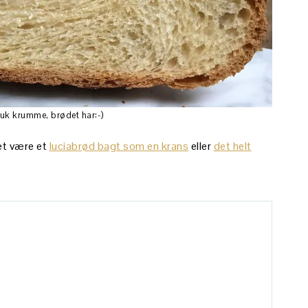
muk krumme, brødet har:-)
et være et
luciabrød bagt som en krans
eller
det helt