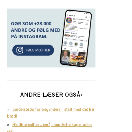
ANDRE LÆSER OGSÅ:
Surdejsbrød for begyndere – start med det her
brød!
Hindbærsnitter – små, mundrette kager uden
snit