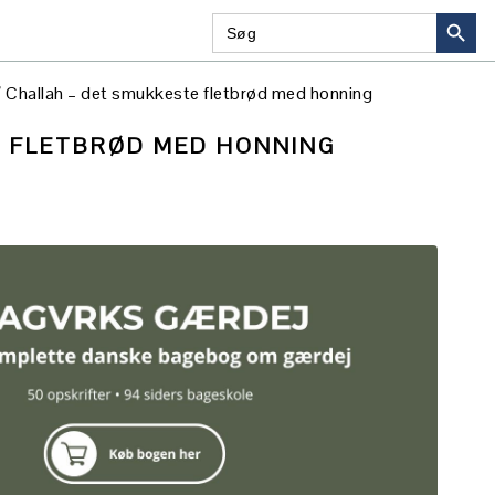
SEARCH BU
Search
NAVIGATION
for:
MENU:
SOCIAL
/
Challah – det smukkeste fletbrød med honning
ICONS
E FLETBRØD MED HONNING