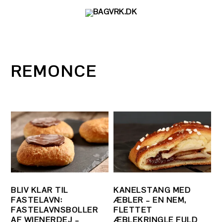
Gå
Skip
Gå
direkte
til
direkte
til
indhold
til
primær
primær
navigation
sidebar
REMONCE
BLIV KLAR TIL
KANELSTANG MED
FASTELAVN:
ÆBLER – EN NEM,
FASTELAVNSBOLLER
FLETTET
AF WIENERDEJ –
ÆBLEKRINGLE FULD