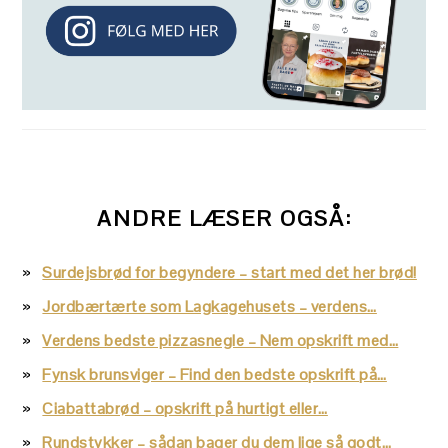
ANDRE LÆSER OGSÅ:
Surdejsbrød for begyndere – start med det her brød!
Jordbærtærte som Lagkagehusets – verdens…
Verdens bedste pizzasnegle – Nem opskrift med…
Fynsk brunsviger – Find den bedste opskrift på…
Ciabattabrød – opskrift på hurtigt eller…
Rundstykker – sådan bager du dem lige så godt…