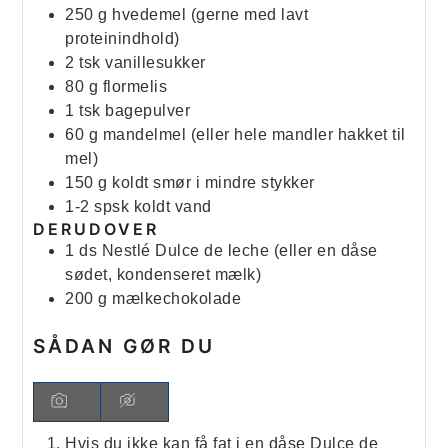
250
g
hvedemel (gerne med lavt
proteinindhold)
2
tsk
vanillesukker
80
g
flormelis
1
tsk
bagepulver
60
g
mandelmel (eller hele mandler hakket til
mel)
150
g
koldt smør i mindre stykker
1-2
spsk
koldt vand
DERUDOVER
1
ds
Nestlé Dulce de leche (eller en dåse
sødet, kondenseret mælk)
200
g
mælkechokolade
SÅDAN GØR DU
Hvis du ikke kan få fat i en dåse Dulce de