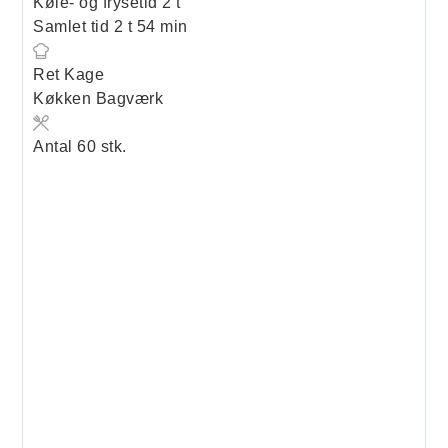
timer
Køle- og frysetid
2
t
timer
minutter
Samlet tid
2
t
54
min
Ret
Kage
Køkken
Bagværk
Antal
60
stk.