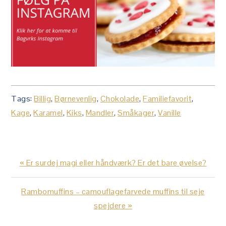
Tags:
Billig
,
Børnevenlig
,
Chokolade
,
Familiefavorit
,
Kage
,
Karamel
,
Kiks
,
Mandler
,
Småkager
,
Vanille
Previous
« Er surdej magi eller håndværk? Er det bare øvelse?
Post:
Next
Rambomuffins – camouflagefarvede muffins til seje
Post:
spejdere »