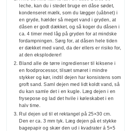
leche, kan du i stedet bruge en dåse sødet,
kondenseret mælk, som du lægger (uåbnet) i
en gryde, hælder så meget vand i gryden, at
dåsen er godt dækket, og så koger du dåsen i
ca. 4 timer med låg på gryden for at mindske
fordampningen. Sørg for, at dåsen hele tiden
er dækket med vand, da der ellers er risiko for,
at den eksploderer!
Bland alle de tørre ingredienser til kiksene i
en foodprocessor, tilsæt smøret i mindre
stykker og kør, indtil dejen har konsistens som
groft sand. Saml dejen med lidt koldt vand, så
du kan samle det i en kugle. Læg dejen i en
frysepose og lad det hvile i køleskabet i en
halv time.
Rul dejen ud til et rektangel på 25×30 cm.
Den er ca. 3 mm tyk. Læg dejen på et stykke
bagepapir og skær den ud i kvadrater á 5×5