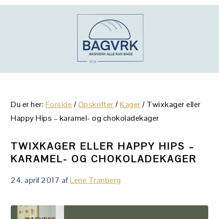
Gå
Skip
Gå
direkte
til
direkte
til
indhold
til
primær
primær
navigation
sidebar
Du er her:
Forside
/
Opskrifter
/
Kager
/
Twixkager eller
Happy Hips – karamel- og chokoladekager
TWIXKAGER ELLER HAPPY HIPS –
KARAMEL- OG CHOKOLADEKAGER
24. april 2017
af
Lene Tranberg