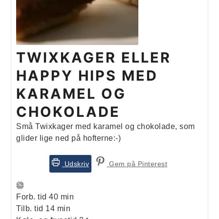
TWIXKAGER ELLER
HAPPY HIPS MED
KARAMEL OG
CHOKOLADE
Små Twixkager med karamel og chokolade, som
glider lige ned på hofterne:-)
Udskriv
Gem på Pinterest
minutter
Forb. tid
40
min
minutter
Tilb. tid
14
min