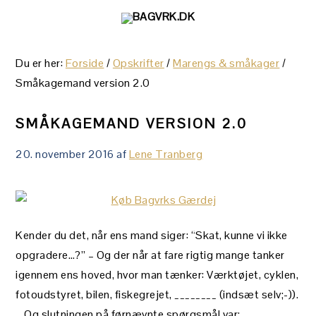
Gå
Skip
Gå
direkte
til
direkte
til
indhold
til
Du er her:
Forside
/
Opskrifter
/
Marengs & småkager
/
primær
primær
Småkagemand version 2.0
navigation
sidebar
SMÅKAGEMAND VERSION 2.0
20. november 2016
af
Lene Tranberg
Kender du det, når ens mand siger: “Skat, kunne vi ikke
opgradere…?” – Og der når at fare rigtig mange tanker
igennem ens hoved, hvor man tænker: Værktøjet, cyklen,
fotoudstyret, bilen, fiskegrejet, ________ (indsæt selv;-)).
– Og slutningen på førnævnte spørgsmål var: