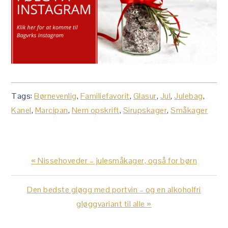
Tags:
Børnevenlig
,
Familiefavorit
,
Glasur
,
Jul
,
Julebag
,
Kanel
,
Marcipan
,
Nem opskrift
,
Sirupskager
,
Småkager
Previous
« Nissehoveder – julesmåkager, også for børn
Post:
Next
Den bedste gløgg med portvin – og en alkoholfri
Post:
gløggvariant til alle »