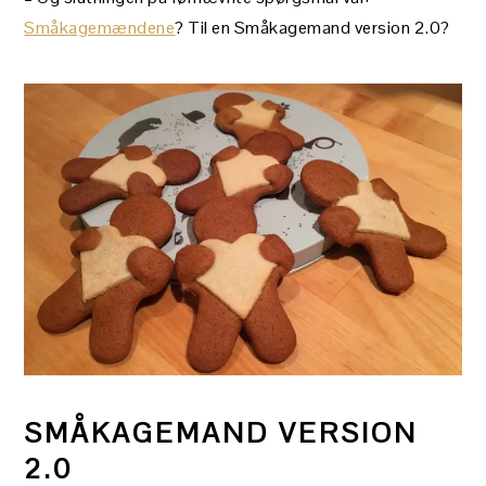
Småkagemændene
? Til en Småkagemand version 2.0?
SMÅKAGEMAND VERSION
2.0