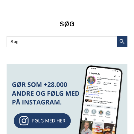
SØG
SEARCH BUT
Search
for: