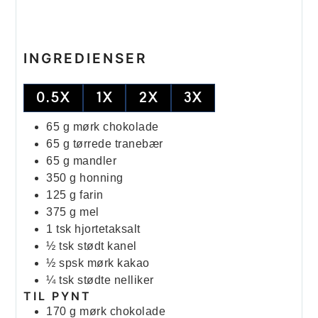
INGREDIENSER
0.5X
1X
2X
3X
65
g
mørk chokolade
65
g
tørrede tranebær
65
g
mandler
350
g
honning
125
g
farin
375
g
mel
1
tsk
hjortetaksalt
½
tsk
stødt kanel
½
spsk
mørk kakao
¼
tsk
stødte nelliker
TIL PYNT
170
g
mørk chokolade