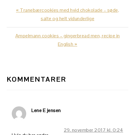
Previous
« Tranebærcookies med hvid chokolade – søde,
Post:
salte og helt vidunderlige
Next
Ampelmann cookies – gingerbread men, recipe in
Post:
English »
LÆSERINTERAKTIONER
KOMMENTARER
Lene E jensen
29. november 2017 kl. 0:24