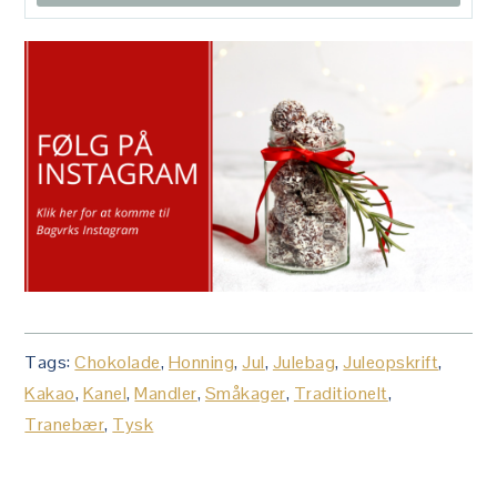
Tags:
Chokolade
,
Honning
,
Jul
,
Julebag
,
Juleopskrift
,
Kakao
,
Kanel
,
Mandler
,
Småkager
,
Traditionelt
,
Tranebær
,
Tysk