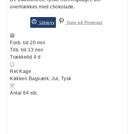
overtrækkes med chokolade.
Udskriv
Gem på Pinterest
minutter
Forb. tid
20
min
minutter
Tilb. tid
13
min
dage
Trækketid
4
d
Ret
Kage
Køkken
Bagværk, Jul, Tysk
Antal
64
stk.