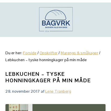
Gå
Skip
Gå
direkte
til
direkte
til
indhold
til
primær
primær
navigation
sidebar
Du er her:
Forside
/
Opskrifter
/
Marengs & småkager
/
Lebkuchen – tyske honningkager på min måde
LEBKUCHEN – TYSKE
HONNINGKAGER PÅ MIN MÅDE
28. november 2017
af
Lene Tranberg