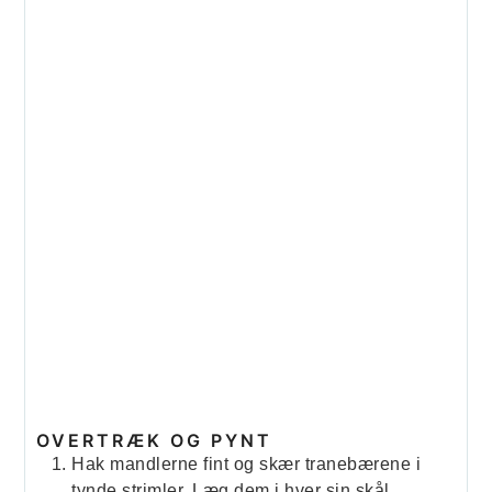
OVERTRÆK OG PYNT
Hak mandlerne fint og skær tranebærene i
tynde strimler. Læg dem i hver sin skål.