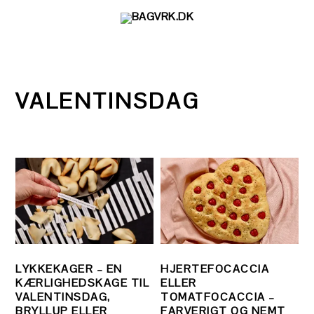
Gå
Skip
Gå
direkte
til
direkte
til
indhold
til
primær
primær
navigation
sidebar
VALENTINSDAG
LYKKEKAGER – EN
HJERTEFOCACCIA
KÆRLIGHEDSKAGE TIL
ELLER
VALENTINSDAG,
TOMATFOCACCIA –
BRYLLUP ELLER
FARVERIGT OG NEMT