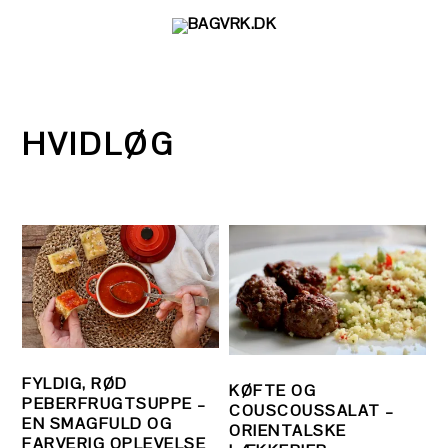
Gå
Skip
Gå
direkte
til
direkte
til
indhold
til
primær
primær
navigation
sidebar
HVIDLØG
FYLDIG, RØD
KØFTE OG
PEBERFRUGTSUPPE –
COUSCOUSSALAT –
EN SMAGFULD OG
ORIENTALSKE
FARVERIG OPLEVELSE