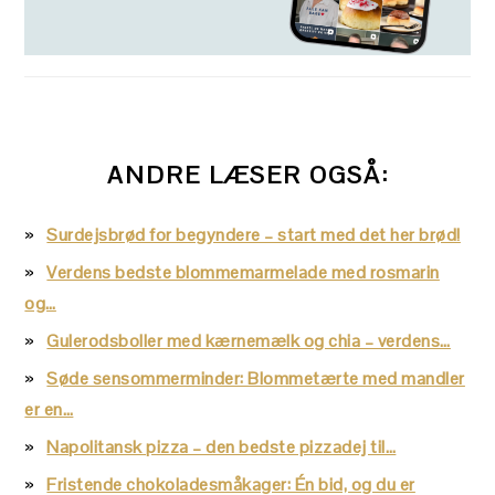
ANDRE LÆSER OGSÅ:
Surdejsbrød for begyndere – start med det her brød!
Verdens bedste blommemarmelade med rosmarin
og…
Gulerodsboller med kærnemælk og chia – verdens…
Søde sensommerminder: Blommetærte med mandler
er en…
Napolitansk pizza – den bedste pizzadej til…
Fristende chokoladesmåkager: Én bid, og du er