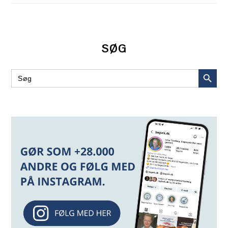
SØG
SEARCH BUT
Search
for: