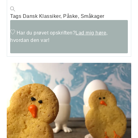
Tags
Dansk Klassiker, Påske, Småkager
Har du prøvet opskriften?
Lad mig høre,
hvordan den var!