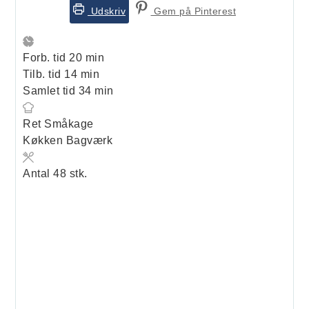
Udskriv
Gem på Pinterest
minutter
Forb. tid
20
min
minutter
Tilb. tid
14
min
minutter
Samlet tid
34
min
Ret
Småkage
Køkken
Bagværk
Antal
48
stk.