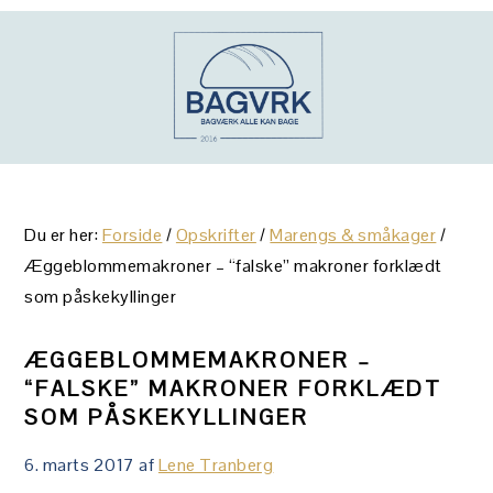
Gå
Skip
Gå
direkte
til
direkte
til
indhold
til
primær
primær
navigation
sidebar
Du er her:
Forside
/
Opskrifter
/
Marengs & småkager
/
Æggeblommemakroner – “falske” makroner forklædt
som påskekyllinger
ÆGGEBLOMMEMAKRONER –
“FALSKE” MAKRONER FORKLÆDT
SOM PÅSKEKYLLINGER
6. marts 2017
af
Lene Tranberg