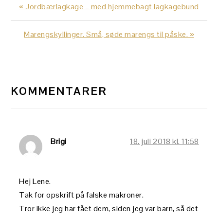
Previous
« Jordbærlagkage – med hjemmebagt lagkagebund
Post:
Next
Marengskyllinger. Små, søde marengs til påske. »
Post:
LÆSERINTERAKTIONER
KOMMENTARER
Brigi
18. juli 2018 kl. 11:58
Hej Lene.
Tak for opskrift på falske makroner.
Tror ikke jeg har fået dem, siden jeg var barn, så det