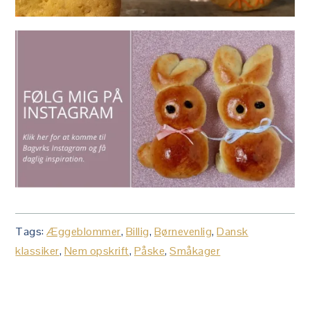
Tags:
Æggeblommer
,
Billig
,
Børnevenlig
,
Dansk
klassiker
,
Nem opskrift
,
Påske
,
Småkager