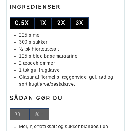
INGREDIENSER
0.5X
1X
2X
3X
225
g
mel
300
g
sukker
½
tsk
hjortetaksalt
125
g
blød bagemargarine
2
æggeblommer
1
tsk
gul frugtfarve
Glasur af flormelis, æggehvide, gul, rød og
sort frugtfarve/pastafarve.
SÅDAN GØR DU
Mel, hjortetaksalt og sukker blandes i en