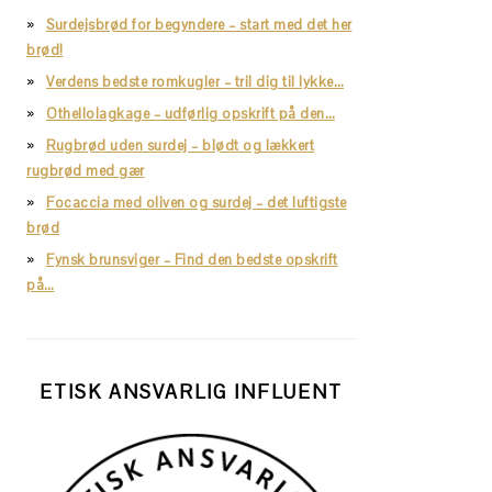
Surdejsbrød for begyndere – start med det her
brød!
Verdens bedste romkugler – tril dig til lykke…
Othellolagkage – udførlig opskrift på den…
Rugbrød uden surdej – blødt og lækkert
rugbrød med gær
Focaccia med oliven og surdej – det luftigste
brød
Fynsk brunsviger – Find den bedste opskrift
på…
ETISK ANSVARLIG INFLUENT