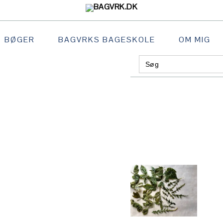
BØGER
BAGVRKS BAGESKOLE
OM MIG
Search
GATION
for:
:
AL
S