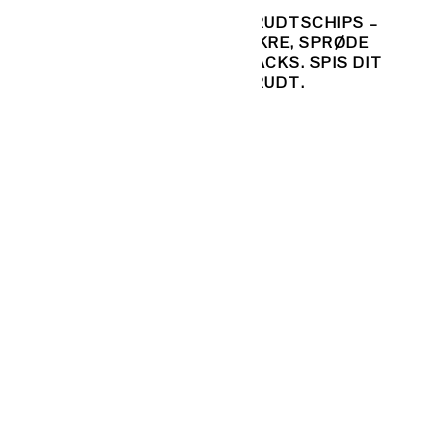
BRÆNDENÆLDESU
UKRUDTSCHIPS –
R –
PPE – FRA
LÆKRE, SPRØDE
BRONZEALDEREN
SNACKS. SPIS DIT
UKRUDT.