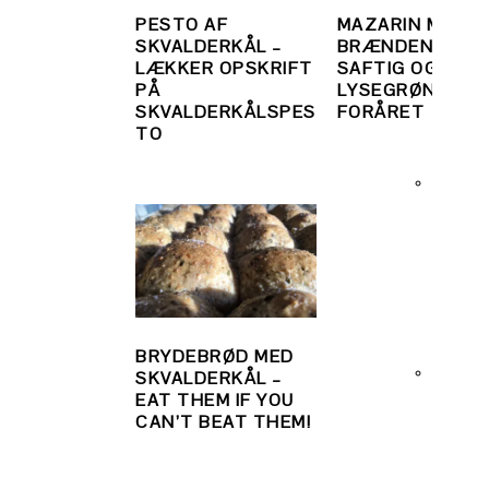
PESTO AF
MAZARIN MED
SKVALDERKÅL –
BRÆNDENÆLDE
LÆKKER OPSKRIFT
SAFTIG OG
PÅ
LYSEGRØN SOM
SKVALDERKÅLSPES
FORÅRET
TO
BRYDEBRØD MED
SKVALDERKÅL –
EAT THEM IF YOU
CAN’T BEAT THEM!