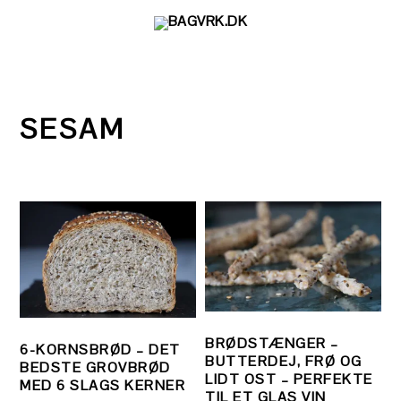
Gå
Skip
Gå
direkte
til
direkte
til
indhold
til
primær
primær
navigation
sidebar
SESAM
BRØDSTÆNGER –
6-KORNSBRØD – DET
BUTTERDEJ, FRØ OG
BEDSTE GROVBRØD
LIDT OST – PERFEKTE
MED 6 SLAGS KERNER
TIL ET GLAS VIN