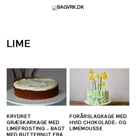
Gå
Skip
Gå
direkte
til
direkte
til
indhold
til
primær
primær
navigation
sidebar
LIME
KRYDRET
FORÅRSLAGKAGE MED
GRÆSKARKAGE MED
HVID CHOKOLADE- OG
LIMEFROSTING – BAGT
LIMEMOUSSE
MED BUTTERNUT FRA