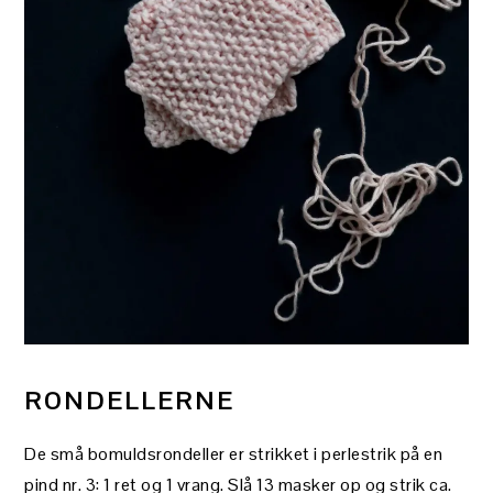
RONDELLERNE
De små bomuldsrondeller er strikket i perlestrik på en
pind nr. 3: 1 ret og 1 vrang. Slå 13 masker op og strik ca.