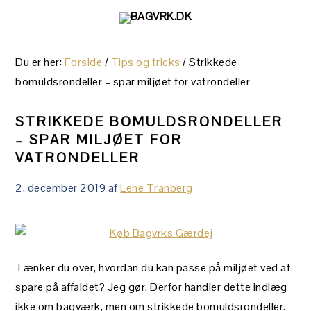
Gå
Skip
Gå
direkte
til
direkte
til
indhold
til
Du er her:
Forside
/
Tips og tricks
/
Strikkede
primær
primær
bomuldsrondeller – spar miljøet for vatrondeller
navigation
sidebar
STRIKKEDE BOMULDSRONDELLER
– SPAR MILJØET FOR
VATRONDELLER
2. december 2019
af
Lene Tranberg
Tænker du over, hvordan du kan passe på miljøet ved at
spare på affaldet? Jeg gør. Derfor handler dette indlæg
ikke om bagværk, men om strikkede bomuldsrondeller.