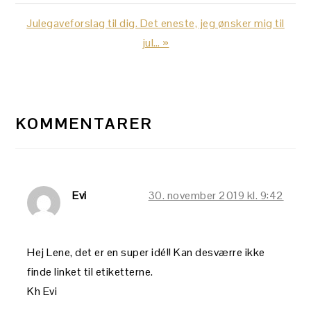
Post:
Next
Julegaveforslag til dig. Det eneste, jeg ønsker mig til
Post:
jul… »
LÆSERINTERAKTIONER
KOMMENTARER
Evi
30. november 2019 kl. 9:42
Hej Lene, det er en super idé!! Kan desværre ikke
finde linket til etiketterne.
Kh Evi