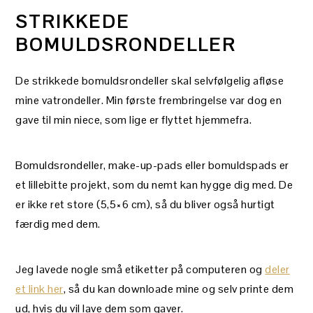
STRIKKEDE
BOMULDSRONDELLER
De strikkede bomuldsrondeller skal selvfølgelig afløse
mine vatrondeller. Min første frembringelse var dog en
gave til min niece, som lige er flyttet hjemmefra.
Bomuldsrondeller, make-up-pads eller bomuldspads er
et lillebitte projekt, som du nemt kan hygge dig med. De
er ikke ret store (5,5×6 cm), så du bliver også hurtigt
færdig med dem.
Jeg lavede nogle små etiketter på computeren og
deler
et link her
, så du kan downloade mine og selv printe dem
ud, hvis du vil lave dem som gaver.