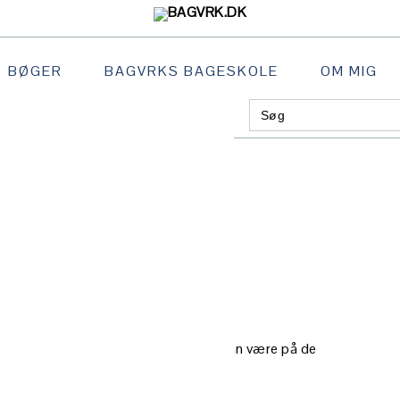
BØGER
BAGVRKS BAGESKOLE
OM MIG
Search
GATION
for:
:
AL
ede, nyt år – samme blog
S
R – SAMME BLOG
re, dit profilbillede ligner dig. Det kan være på de
rt eller pas.