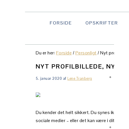
Gå
Skip
Gå
direkte
til
direkte
til
indhold
til
FORSIDE
OPSKRIFTER
primær
primær
NAVI
navigation
sidebar
MENU
SOCI
Du er her:
Forside
/
Personligt
/
Nyt profilbill
ICON
NYT PROFILBILLEDE, NYT Å
5. januar 2020
af
Lene Tranberg
Du kender det helt sikkert. Du synes ikke længe
sociale medier – eller det kan være i dit køreko