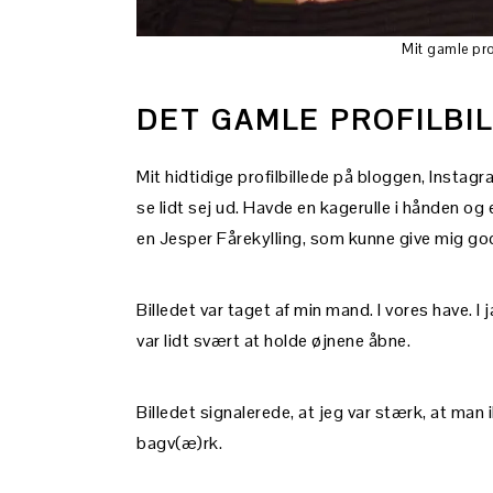
Mit gamle pro
DET GAMLE PROFILBI
Mit hidtidige profilbillede på bloggen, Insta
se lidt sej ud. Havde en kagerulle i hånden 
en Jesper Fårekylling, som kunne give mig gode
Billedet var taget af min mand. I vores have. I j
var lidt svært at holde øjnene åbne.
Billedet signalerede, at jeg var stærk, at ma
bagv(æ)rk.