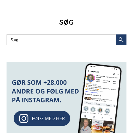
SØG
SEARCH BUT
Search
for: