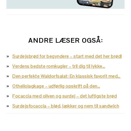
ANDRE LÆSER OGSÅ:
Surdejsbrød for begyndere – start med det her brød!
Verdens bedste romkugler – tril dig til lykke…
Den perfekte Waldorfsalat: En klassisk favorit med…
Othellolagkage – udførlig opskrift på den…
Focaccia med oliven og surdej – det luftigste brød
Surdejsfocaccia – blød, lækker og nem til sandwich