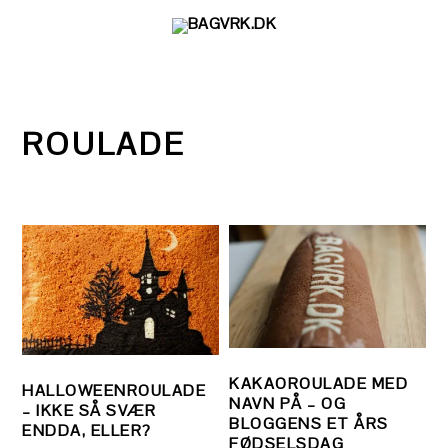
Gå
Skip
Gå
direkte
til
direkte
til
indhold
til
primær
primær
navigation
sidebar
ROULADE
KAKAOROULADE MED
HALLOWEENROULADE
NAVN PÅ – OG
– IKKE SÅ SVÆR
BLOGGENS ET ÅRS
ENDDA, ELLER?
FØDSELSDAG