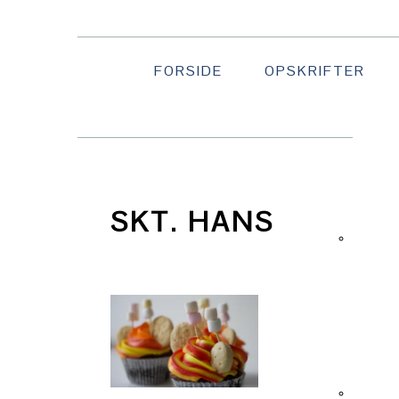
Gå
Skip
Gå
direkte
til
direkte
til
indhold
til
FORSIDE
OPSKRIFTER
primær
primær
NAVI
navigation
sidebar
MENU
SOCI
ICON
SKT. HANS