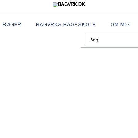
BØGER
BAGVRKS BAGESKOLE
OM MIG
Search
GATION
for:
:
AL
S
H