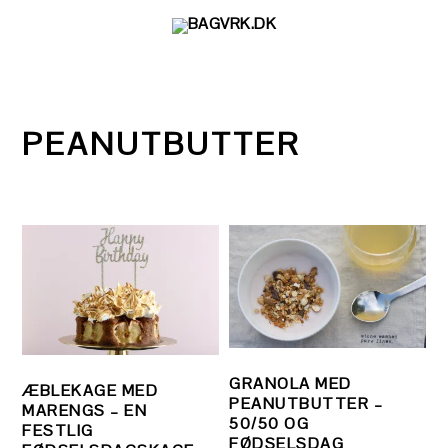
Gå
Skip
Gå
direkte
til
direkte
til
indhold
til
primær
primær
navigation
sidebar
PEANUTBUTTER
GRANOLA MED
ÆBLEKAGE MED
PEANUTBUTTER –
MARENGS – EN
50/50 OG
FESTLIG
FØDSELSDAG