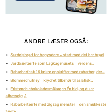
ANDRE LÆSER OGSÅ:
Surdejsbrød for begyndere – start med det her brød!
Jordbærtærte som Lagkagehusets – verdens…
Rabarberfest: 16 lækre opskrifter med rabarber, der…
Blommechutney – krydret tilbehør til asiatisk…
Fristende chokoladesmåkager: Én bid, og du er
afhængig;-)
Rabarbertærte med zigzag mønster – den smukkeste
tærte