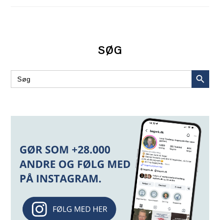
SØG
SEARCH BUT
Search
for: