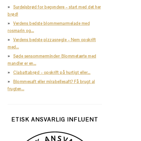
Surdejsbrød for begyndere – start med det her
brød!
Verdens bedste blommemarmelade med
rosmarin og…
Verdens bedste pizzasnegle – Nem opskrift
med…
Søde sensommerminder: Blommetærte med
mandler er en…
Ciabattabrød – opskrift på hurtigt eller…
Blommesaft eller mirabellesaft? Få brugt al
frugten…
ETISK ANSVARLIG INFLUENT