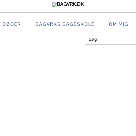
BØGER
BAGVRKS BAGESKOLE
OM MIG
Search
GATION
for:
:
AL
S