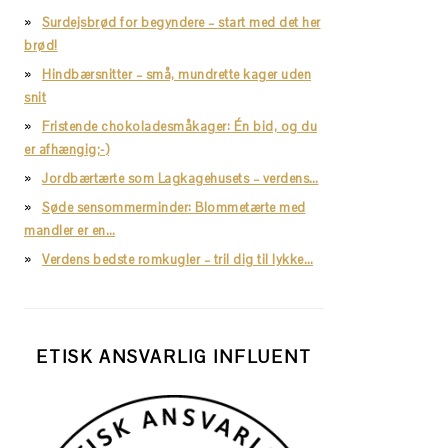
Surdejsbrød for begyndere – start med det her
brød!
Hindbærsnitter – små, mundrette kager uden
snit
Fristende chokoladesmåkager: Én bid, og du
er afhængig;-)
Jordbærtærte som Lagkagehusets – verdens…
Søde sensommerminder: Blommetærte med
mandler er en…
Verdens bedste romkugler – tril dig til lykke…
ETISK ANSVARLIG INFLUENT