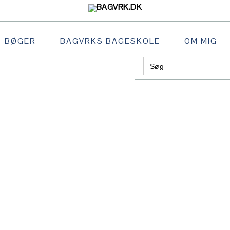
BØGER
BAGVRKS BAGESKOLE
OM MIG
Search
GATION
for:
:
AL
S