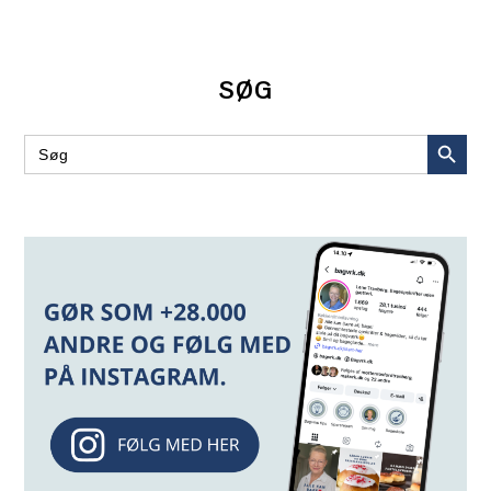
SØG
SEARCH BUT
Search
for: