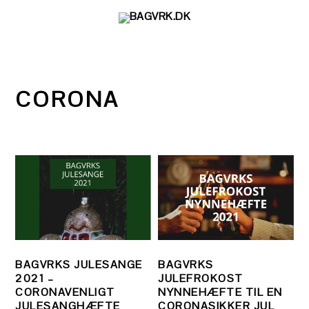
Gå
Skip
Gå
direkte
til
direkte
til
indhold
til
primær
primær
navigation
sidebar
CORONA
BAGVRKS JULESANGE
BAGVRKS
2021 –
JULEFROKOST
CORONAVENLIGT
NYNNEHÆFTE TIL EN
JULESANGHÆFTE
CORONASIKKER JUL