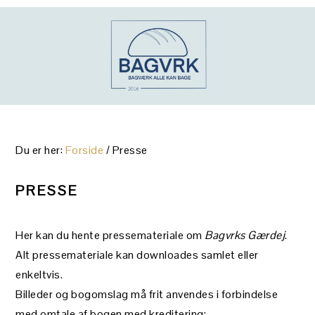
Gå
Skip
Gå
direkte
til
direkte
til
indhold
til
primær
primær
navigation
sidebar
Du er her:
Forside
/
Presse
PRESSE
Her kan du hente pressemateriale om
Bagvrks Gærdej
.
Alt pressemateriale kan downloades samlet eller
enkeltvis.
Billeder og bogomslag må frit anvendes i forbindelse
med omtale af bogen med kreditering: